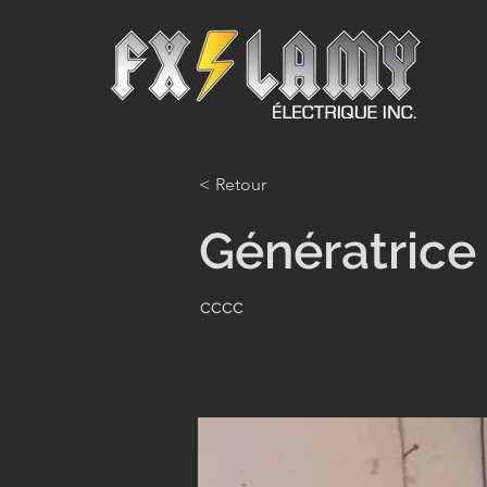
< Retour
Génératrice
cccc